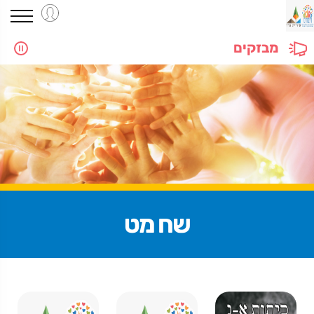
מבזקים
שח מט