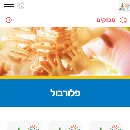
מבזקים
פלורבול