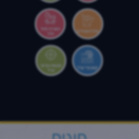
המרכז לגיל
מרכז צעירים
הרך
מטווח עירוני
קאנטרי ערד
ערד
חוגים