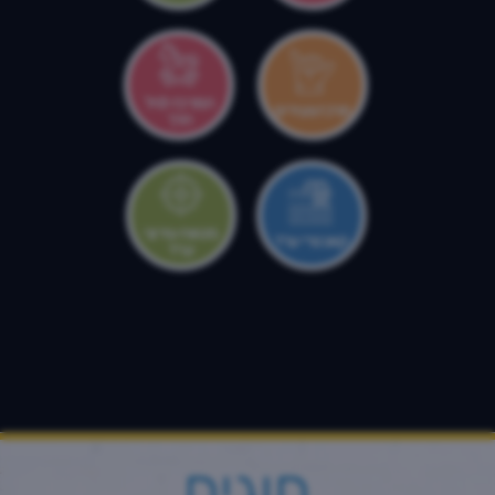
המרכז לגיל
מרכז צעירים
הרך
מטווח עירוני
קאנטרי ערד
ערד
חוגים