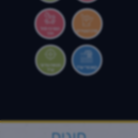
המרכז לגיל
מרכז צעירים
הרך
מטווח עירוני
קאנטרי ערד
ערד
חוגים