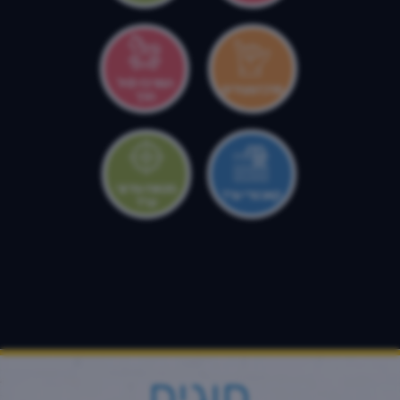
המרכז לגיל
מרכז צעירים
הרך
מטווח עירוני
קאנטרי ערד
ערד
חוגים