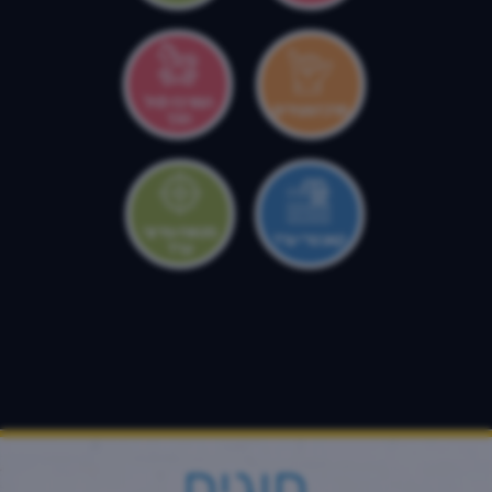
המרכז לגיל
מרכז צעירים
הרך
מטווח עירוני
קאנטרי ערד
ערד
חוגים