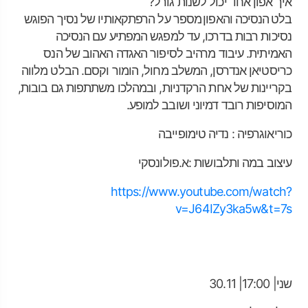
איך אפון אחד יכול לשנות גורל?
בלט
הנסיכה והאפון
מספר על הרפתקאותיו של נסיך הפוגש
נסיכות רבות בדרכו, עד למפגש המפתיע עם הנסיכה
האמיתית. עיבוד מרהיב לסיפור האגדה האהוב של הנס
כריסטיאן אנדרסן, המשלב מחול, הומור וקסם. הבלט מלווה
בקריינות של אחת הרקדניות, ובמהלכו משתתפות גם בובות,
המוסיפות רובד דמיוני ושובב למופע.
כוריאוגרפיה :
נדיה
טימופייבה
עיצוב במה
ותלבושות :
א.פולונסקי
https://www.youtube.com/watch?
v=J64IZy3ka5w&t=7s
שני| 17:00| 30.11