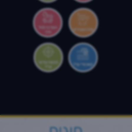
המרכז לגיל
מרכז צעירים
הרך
מטווח עירוני
קאנטרי ערד
ערד
חוגים