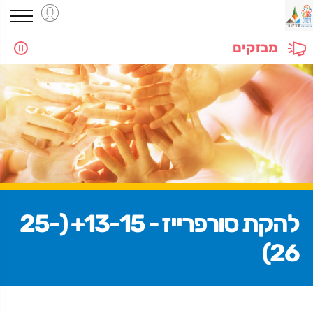
מבזקים
להקת סורפרייז - 13-15+ (25-
26)