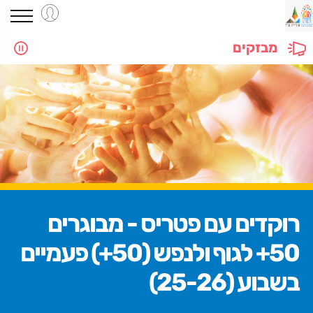
מבזקים
רוקדים עם פטריס - מבוגרים
50+ לגוף ולנפש (50+) פעמיים
בשבוע (25-26)