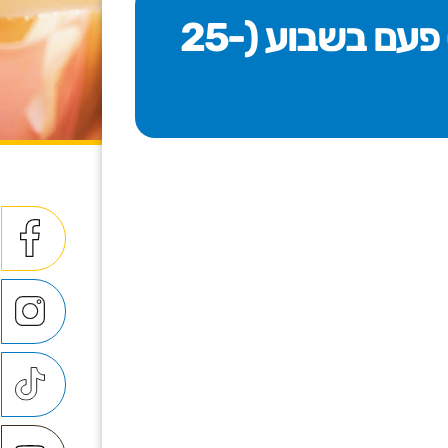
רוקדים עם פטריס מבוגרים 50+ לגוף ולנפש (50+) פעם בשבוע (25-