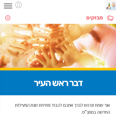
מבזקים
דבר ראש העיר
revious
Next
אני שמח ונרגש לברך אתכם לכבוד פתיחת שנת הפעילות
החדשה במתנ"ס.