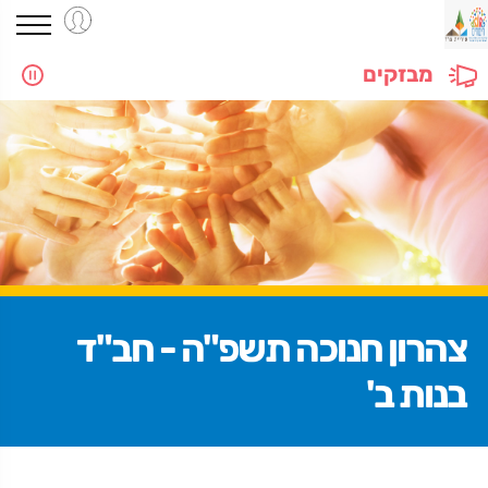
מבזקים
צהרון חנוכה תשפ"ה - חב"ד
בנות ב'