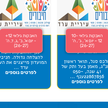
האבקות גילאי 10-
האבקות גילאי 12+
12 – יום א' , ג' , ה'
- יום א', ב' ,ג, ד, ה'
(26-27)
(26-27)
ענף ההאבקות זוכה
לגילאי 6 - 9
להצלחה גדולה. חניכי
לכס סגל, תואר ראשון
המועדון מייצגים את הע
"ג, מאמן בעל ותק של
ערד ...
41 שנה, 050-
לפרטים נוספים
22867856ענף ...
לפרטים נוספים