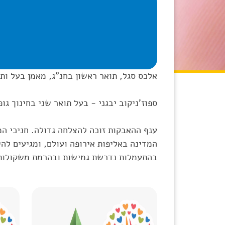
אלכס סגל, תואר ראשון בחנ"ג, מאמן בעל ותק של 41 שנה, 6785
ספוז'ניקוב יבגני - בעל תואר שני בחינוך גופני, מ
ענף ההאבקות זוכה להצלחה גדולה. חניכי המ
המדינה באליפות אירופה ועולם, ומגיעים ל
בהתעמלות נדרשת גמישות ובהרמת משקולות צר