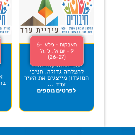
האבקות - גילאי 6-
9 - יום א' , ג' ,ה'
(26-27)
ענף ההאבקות זוכה
להצלחה גדולה. חניכי
א
המועדון מייצגים את העיר
בחנ
ערד ...
לפרטים נוספים