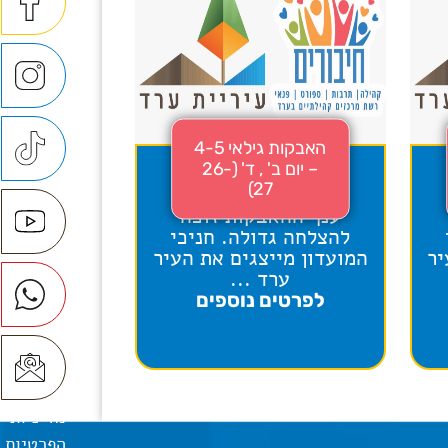
האבקות גילאי 4-5
– יום ב' , ד' (26-
27)
ענף ההאבקות זוכה
להצלחה גדולה. חניכי
יר
המועדון מייצגים את העיר
ערד ...
לפרטים נוספים
מדיניות
הפרטיות