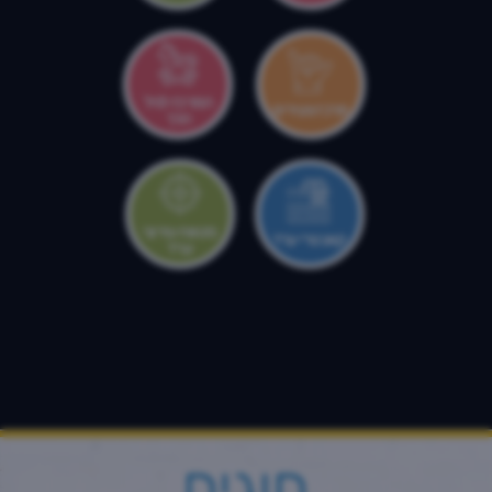
המרכז לגיל
מרכז צעירים
הרך
מטווח עירוני
קאנטרי ערד
ערד
חוגים