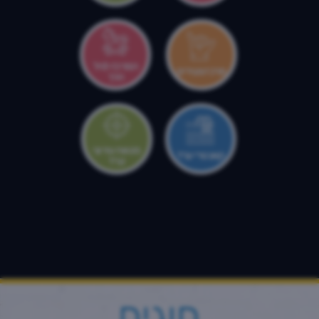
המרכז לגיל
מרכז צעירים
הרך
מטווח עירוני
קאנטרי ערד
ערד
חוגים