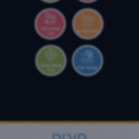
המרכז לגיל
מרכז צעירים
הרך
מטווח עירוני
קאנטרי ערד
ערד
חוגים