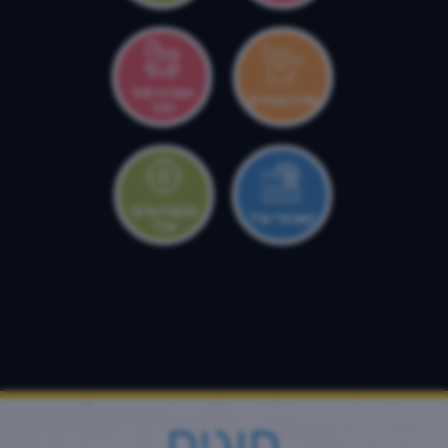
המרכז לגיל
מרכז צעירים
הרך
מטווח עירוני
קאנטרי ערד
ערד
חוגים