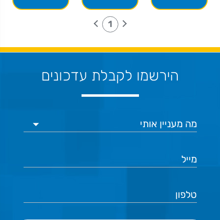
1
הירשמו לקבלת עדכונים