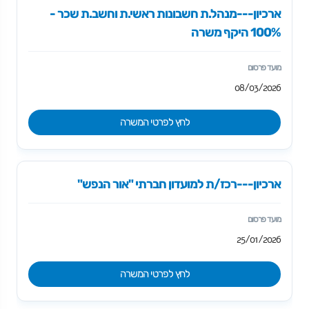
ארכיון---מנהל.ת חשבונות ראשי.ת וחשב.ת שכר -
100% היקף משרה
08/03/2026
לחץ לפרטי המשרה
ארכיון---רכז/ת למועדון חברתי "אור הנפש"
25/01/2026
לחץ לפרטי המשרה