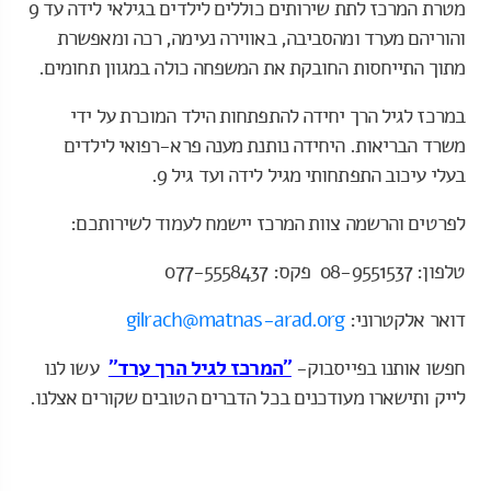
מטרת המרכז לתת שירותים כוללים לילדים בגילאי לידה עד 9
והוריהם מערד ומהסביבה, באווירה נעימה, רכה ומאפשרת
מתוך התייחסות החובקת את המשפחה כולה במגוון תחומים.
במרכז לגיל הרך יחידה להתפתחות הילד המוכרת על ידי
משרד הבריאות. היחידה נותנת מענה פרא-רפואי לילדים
בעלי עיכוב התפתחותי מגיל לידה ועד גיל 9.
לפרטים והרשמה צוות המרכז יישמח לעמוד לשירותכם:
טלפון: 08-9551537 פקס: 077-5558437
דואר אלקטרוני:
gilrach@matnas-arad.org
חפשו אותנו בפייסבוק-
"המרכז לגיל הרך ערד"
עשו לנו
לייק ותישארו מעודכנים בכל הדברים הטובים שקורים אצלנו.